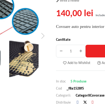
Write a review

140,00 lei
Include
Covoare auto pentru interior
Cantitate
Add to Wishlist
A
In stoc
5 Produse
Cod
_f8a1528f5
Categorii:
Categorii
Covorase
Distribuie