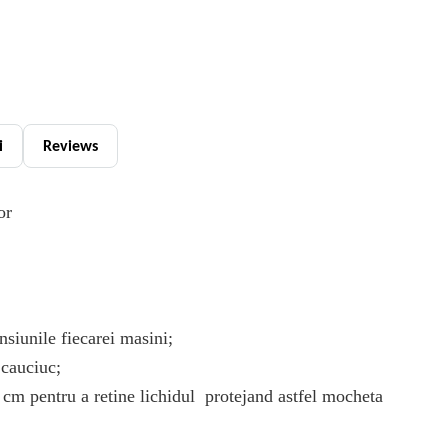
i
Reviews
or
siunile fiecarei masini;
 cauciuc;
cm pentru a retine lichidul protejand astfel mocheta