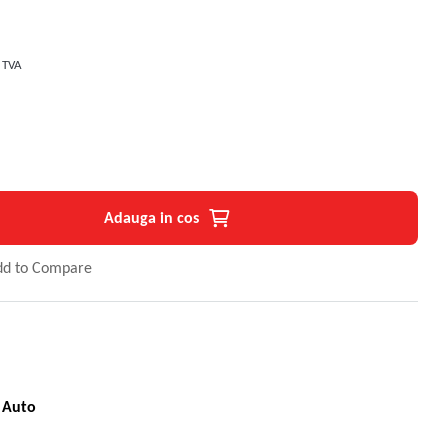
 TVA
Adauga in cos
dd to Compare
 Auto