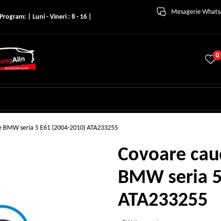
Mesagerie What
Program: | Luni - Vineri : 8 - 16 |
0
le BMW seria 5 E61 (2004-2010) ATA233255
Covoare cauc
BMW seria 5
ATA233255