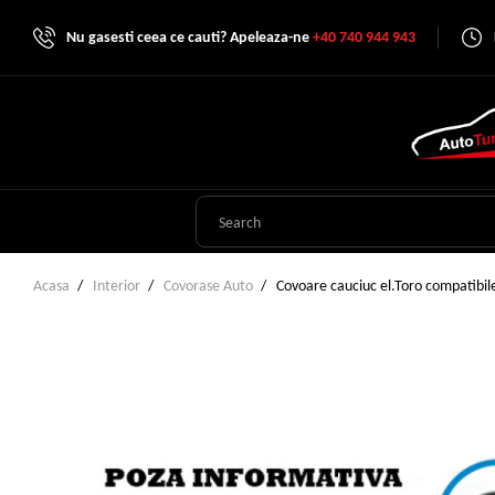
Nu gasesti ceea ce cauti? Apeleaza-ne
+40 740 944 943
Acasa
Interior
Covorase Auto
Covoare cauciuc el.Toro compatibi