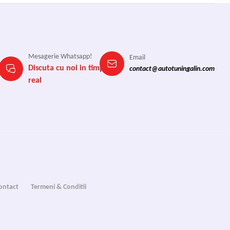
Mesagerie Whatsapp!
Email
Discuta cu noi in timp
contact@autotuningalin.com
real
ontact
Termeni & Conditii