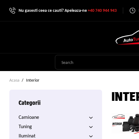
Nu gasesti ceea ce cauti? Apeleaza-ne
+40 740 944 943
Acasa
Interior
INTE
Categorii
Camioane
Tuning
Iluminat