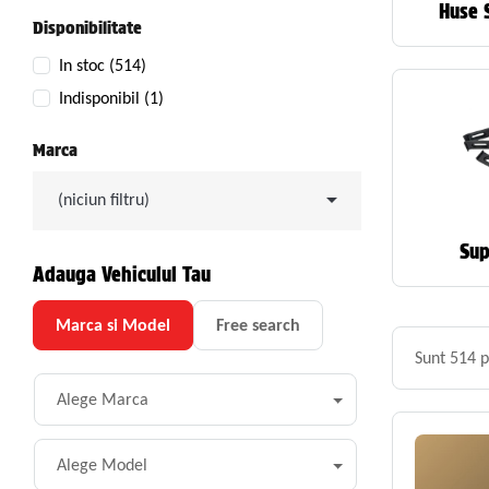
Huse 
Disponibilitate
In stoc
(514)
Indisponibil
(1)
Marca

(niciun filtru)
Sup
Adauga Vehiculul Tau
Marca si Model
Free search
Sunt 514 p
Alege Marca
Alege Model