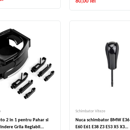
80,00 lei
o
Schimbator Viteze
to 2 in 1 pentru Pahar si
Nuca schimbator BMW E36 E46 E3
indere Grila Reglabil...
E60 E61 E38 Z3 E53 X5 X3...