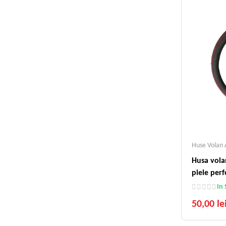
Huse Volan 
Husa vola
piele perf
In 
50,00 le