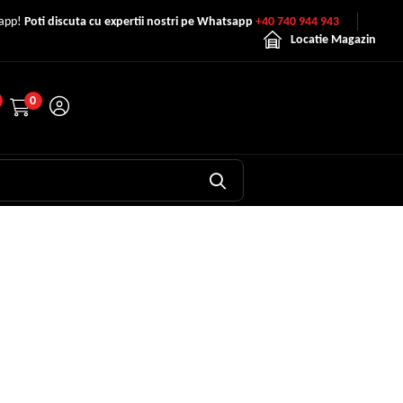
sapp!
Poti discuta cu expertii nostri pe Whatsapp
+40 740 944 943
Locatie Magazin
0