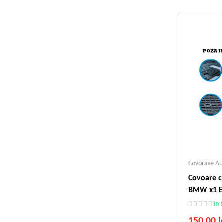
Covorase A
Covoare c
BMW x1 E
In 
150,00 l