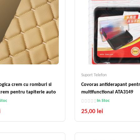
Suport Telefon
logica crem cu romburi si
Covoras antiderapant pent
crem pentru tapiterie auto
multifunctional ATA3149
Stoc
In Stoc
i
25,00 lei