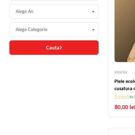
Alege An
Alege Categorie
Cauta
Interior
Piele eco
cusatura 
In 
80,00 le