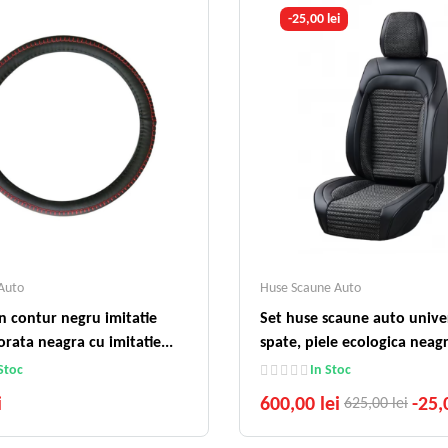
-25,00 lei
Auto
Huse Scaune Auto
n contur negru imitatie
Set huse scaune auto univer
orata neagra cu imitatie...
spate, piele ecologica neagr
Stoc
In Stoc
i
600,00 lei
-25,
625,00 lei