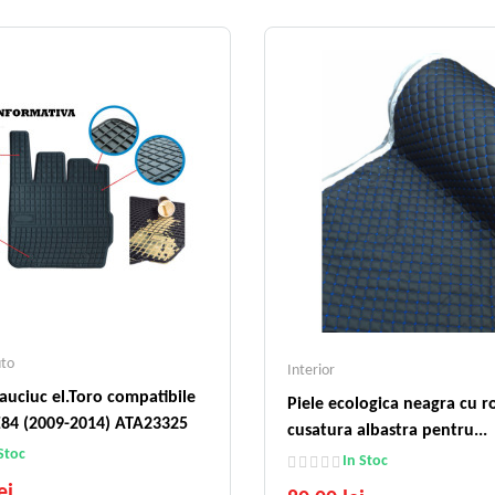
uto
Interior
auciuc el.Toro compatibile
Piele ecologica neagra cu r
84 (2009-2014) ATA23325
cusatura albastra pentru...
Stoc
In Stoc
ei