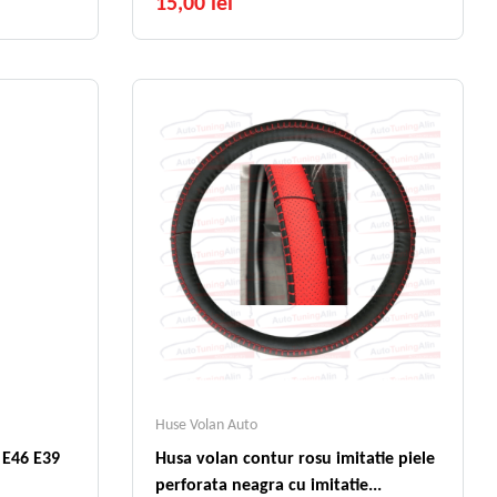
15,00 lei
Huse Volan Auto
9
Husa volan contur rosu imitatie piele
perforata neagra cu imitatie...