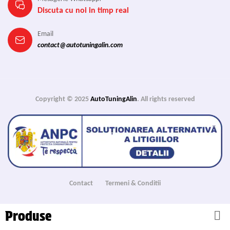
Discuta cu noi in timp real
Email
contact@autotuningalin.com
Copyright © 2025
AutoTuningAlin
. All rights reserved
Contact
Termeni & Conditii
Produse
