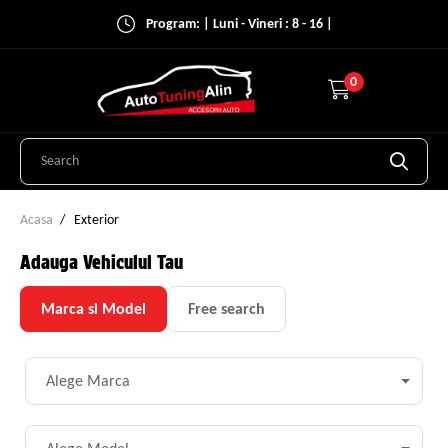
Program: | Luni - Vineri : 8 - 16 |
0
Acasa
Exterior
Adauga Vehiculul Tau
Marca si Model
Free search
Alege Marca