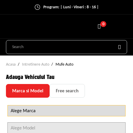
Program: | Luni - Vineri : 8 - 16 |
0
Acasa
Intretinere Auto
Mufe Auto
Adauga Vehiculul Tau
Marca si Model
Free search