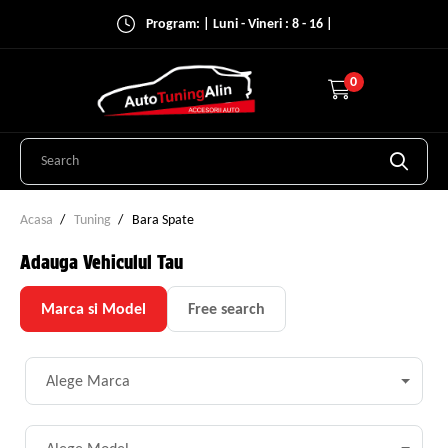
Program: | Luni - Vineri : 8 - 16 |
0
Acasa
Tuning
Bara Spate
Adauga Vehiculul Tau
Marca si Model
Free search
Alege Marca